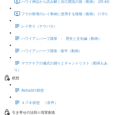
ハワイ神話から読み解く自己開花の旅（動画） (25:42)
フラの祭壇のレイ奉納に使用する植物（動画） (1:51)
レイ作り（ナウパカ）
ハワイアンハーブ講座 - 歴史と文化編（動画）
ハワイアンハーブ講座 - 後半（動画）
マウナケアの儀式の踊りとチャントリスト（動画もあ
り）
瞑想
Aloha321瞑想
４-7-8 瞑想 （音声）
引き寄せの法則☆現実創造