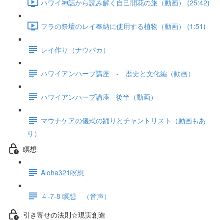
ハワイ神話から読み解く自己開花の旅（動画） (25:42)
フラの祭壇のレイ奉納に使用する植物（動画） (1:51)
レイ作り（ナウパカ）
ハワイアンハーブ講座 - 歴史と文化編（動画）
ハワイアンハーブ講座 - 後半（動画）
マウナケアの儀式の踊りとチャントリスト（動画もあ
り）
瞑想
Aloha321瞑想
４-7-8 瞑想 （音声）
引き寄せの法則☆現実創造